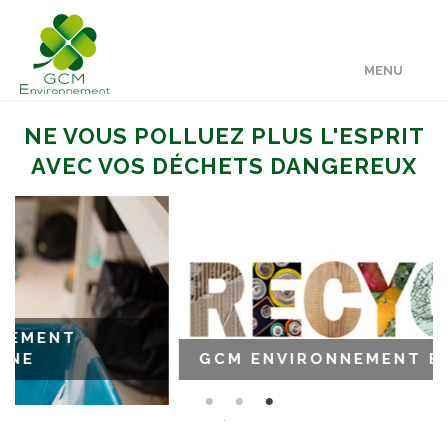
MENU
NE VOUS POLLUEZ PLUS L'ESPRIT
AVEC VOS DÉCHETS DANGEREUX
QUI SOMMES-NOUS ?
VOS SOLUTIONS
VOS SERVICES +
MENT
VOS GARANTIES
E
GCM ENVIRONNEMENT ÉLIM
NOS PARTENAIRES
.